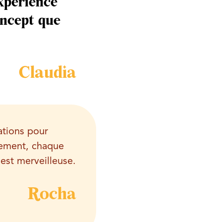
expérience
oncept que
Claudia
tations pour
nement, chaque
est merveilleuse.
Rocha