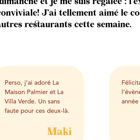
dimanche et je me suis régalée : l’
onviviale! J’ai tellement aimé le c
autres restaurants cette semaine.
Perso, j’ai adoré
La
Félici
Maison Palmier
et
La
l’évè
Villa Verde
.
Un sans
année 
faute pour ces deux-là.
Maki