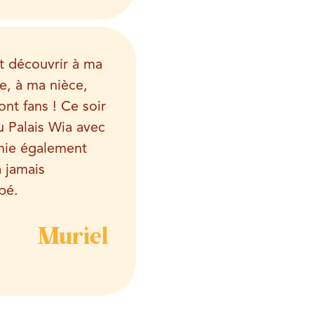
ait découvrir à ma
e, à ma nièce,
ont fans ! Ce soir
u
Palais Wia
avec
mie également
a jamais
ipé.
Muriel