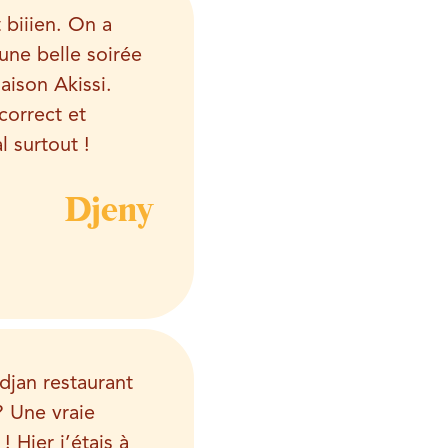
t biiien. On a
une belle soirée
aison Akiss
i.
orrect et
l surtout !
Djeny
djan restaurant
 Une vraie
! Hier j’étais à