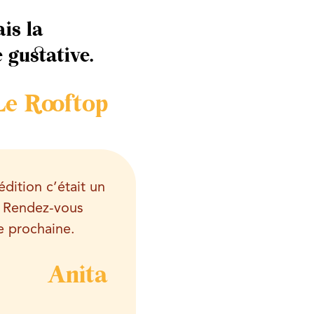
ais la
 gustative.
Le Rooftop
édition c’était un
 Rendez-vous
e prochaine.
Anita