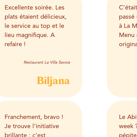
Excellente soirée. Les
C’étai
plats étaient délicieux,
passé 
le service au top et le
à
La M
lieu magnifique. A
Menu c
refaire !
origina
Restaurant La Villa Savoia
Biljana
Franchement, bravo !
Le Abi
Je trouve l’initiative
week ?
brillante : c’est
pépite 